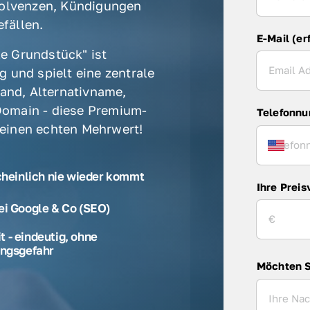
olvenzen, Kündigungen 
fällen. 
E-Mail (er
e Grundstück" ist 
 und spielt eine zentrale 
rand, Alternativname, 
omain - diese Premium-
Telefonn
 einen echten Mehrwert! 
cheinlich nie wieder kommt
Ihre Preis
ei Google & Co (SEO)
 - eindeutig, ohne
ngsgefahr
Möchten S