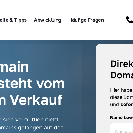
eile & Tipps
Abwicklung
Häufige Fragen
main 
Direk
Doma
steht vom 
Hier haben
m Verkauf
diese Dom
und 
sofor
Name bzw. F
Name bzw
 sich vermutlich nicht 
mains gelangen auf den 