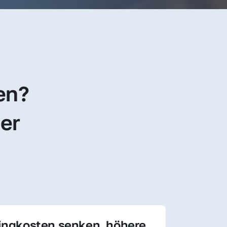
en? 
er 
ingkosten senken, höhere 