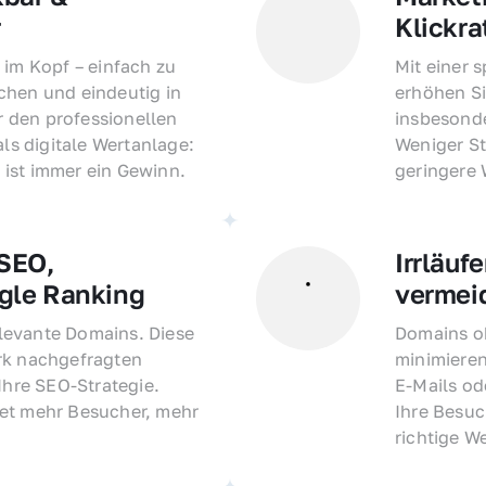
r
Klickra
 im Kopf – einfach zu 
Mit einer 
hen und eindeutig in 
erhöhen Si
den professionellen 
insbesonde
als digitale Wertanlage: 
Weniger St
ist immer ein Gewinn.
geringere
EO, 
Irrläufe
gle Ranking
vermei
evante Domains. Diese 
Domains oh
rk nachgefragten 
minimieren
Ihre SEO-Strategie. 
E-Mails o
et mehr Besucher, mehr 
Ihre Besuc
richtige W