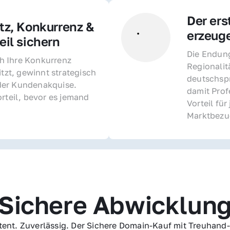
Der ers
z, Konkurrenz & 
erzeug
il sichern 
Die Endung 
 Ihre Konkurrenz 
Regionalit
itzt, gewinnt strategisch 
deutschspr
er Kundenakquise. 
damit Profe
rteil, bevor es jemand 
Vorteil fü
Marktbezu
Sichere Abwicklun
ent. Zuverlässig. Der Sichere Domain-Kauf mit Treuhand-