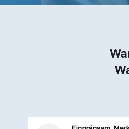
War
Wa
Einprägsam, Merk