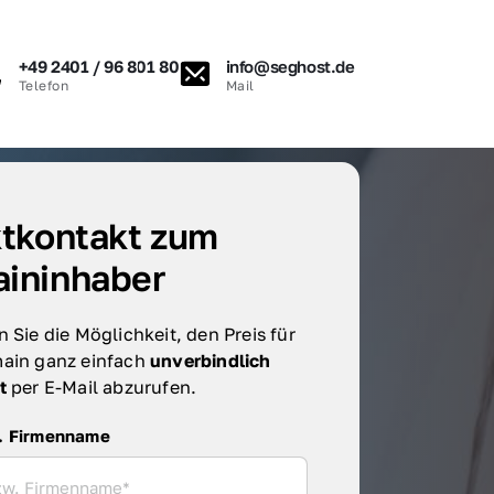
+49 2401 / 96 801 80
info@seghost.de
Telefon
Mail
tkontakt zum 
ininhaber
 Sie die Möglichkeit, den Preis für 
ain ganz einfach 
unverbindlich 
t 
per E-Mail abzurufen.
irmenname
. Firmenname